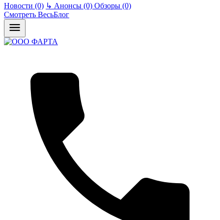
Новости (0)
↳
Анонсы (0)
Обзоры (0)
Смотреть ВесьБлог