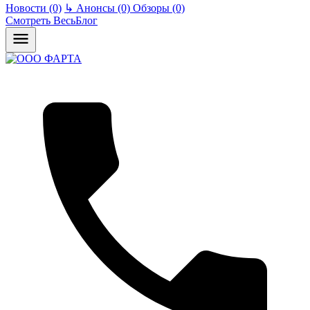
Новости (0)
↳
Анонсы (0)
Обзоры (0)
Смотреть ВесьБлог