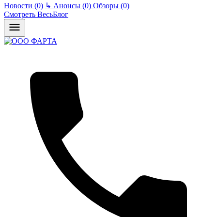
Новости (0)
↳
Анонсы (0)
Обзоры (0)
Смотреть ВесьБлог