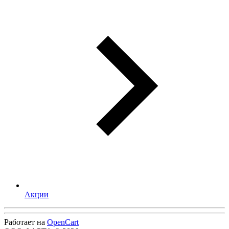
Акции
Работает на
OpenCart