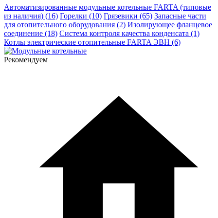
Автоматизированные модульные котельные FARTA (типовые
из наличия) (16)
Горелки (10)
Грязевики (65)
Запасные части
для отопительного оборудования (2)
Изолирующее фланцевое
соединение (18)
Система контроля качества конденсата (1)
Котлы электрические отопительные FARTA ЭВН (6)
Рекомендуем