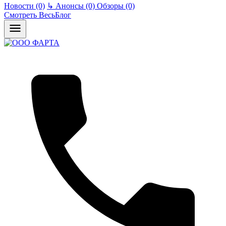
Новости (0)
↳
Анонсы (0)
Обзоры (0)
Смотреть ВесьБлог