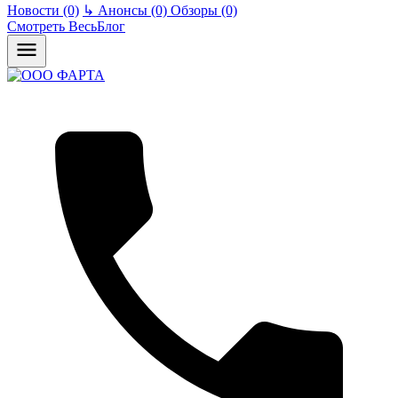
Новости (0)
↳
Анонсы (0)
Обзоры (0)
Смотреть ВесьБлог