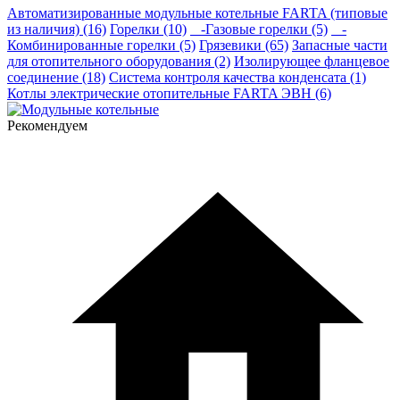
Автоматизированные модульные котельные FARTA (типовые
из наличия) (16)
Горелки (10)
-Газовые горелки (5)
-
Комбинированные горелки (5)
Грязевики (65)
Запасные части
для отопительного оборудования (2)
Изолирующее фланцевое
соединение (18)
Система контроля качества конденсата (1)
Котлы электрические отопительные FARTA ЭВН (6)
Рекомендуем