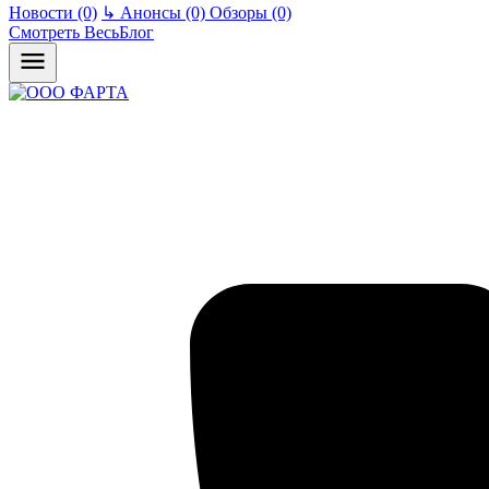
Новости (0)
↳
Анонсы (0)
Обзоры (0)
Смотреть ВесьБлог